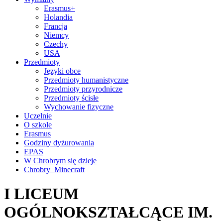
Erasmus+
Holandia
Francja
Niemcy
Czechy
USA
Przedmioty
Języki obce
Przedmioty humanistyczne
Przedmioty przyrodnicze
Przedmioty ścisłe
Wychowanie fizyczne
Uczelnie
O szkole
Erasmus
Godziny dyżurowania
EPAS
W Chrobrym się dzieje
Chrobry_Minecraft
I LICEUM
OGÓLNOKSZTAŁCĄCE IM.