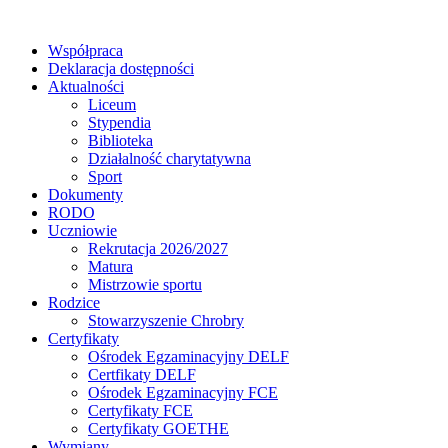
Współpraca
Deklaracja dostępności
Aktualności
Liceum
Stypendia
Biblioteka
Działalność charytatywna
Sport
Dokumenty
RODO
Uczniowie
Rekrutacja 2026/2027
Matura
Mistrzowie sportu
Rodzice
Stowarzyszenie Chrobry
Certyfikaty
Ośrodek Egzaminacyjny DELF
Certfikaty DELF
Ośrodek Egzaminacyjny FCE
Certyfikaty FCE
Certyfikaty GOETHE
Wymiany