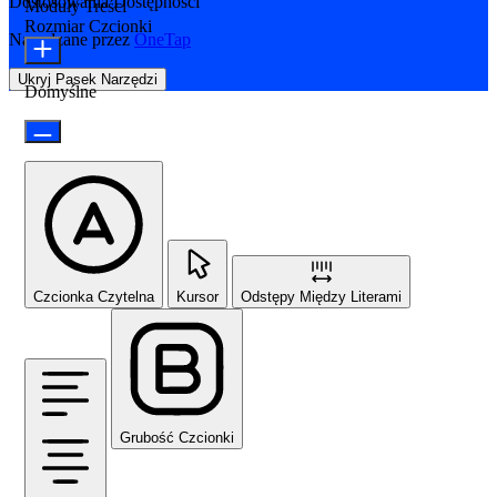
Dostosowania Dostępności
Moduły Treści
Rozmiar Czcionki
Napędzane przez
OneTap
Ukryj Pasek Narzędzi
Domyślne
Czcionka Czytelna
Kursor
Odstępy Między Literami
Grubość Czcionki