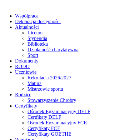
Współpraca
Deklaracja dostępności
Aktualności
Liceum
Stypendia
Biblioteka
Działalność charytatywna
Sport
Dokumenty
RODO
Uczniowie
Rekrutacja 2026/2027
Matura
Mistrzowie sportu
Rodzice
Stowarzyszenie Chrobry
Certyfikaty
Ośrodek Egzaminacyjny DELF
Certfikaty DELF
Ośrodek Egzaminacyjny FCE
Certyfikaty FCE
Certyfikaty GOETHE
Wymiany