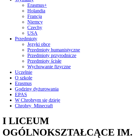
Erasmus+
Holandia
Francja
Niemcy
Czechy
USA
Przedmioty
Języki obce
Przedmioty humanistyczne
Przedmioty przyrodnicze
Przedmioty ścisłe
Wychowanie fizyczne
Uczelnie
O szkole
Erasmus
Godziny dyżurowania
EPAS
W Chrobrym się dzieje
Chrobry_Minecraft
I LICEUM
OGÓLNOKSZTAŁCĄCE IM.