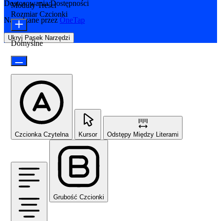
Dostosowania Dostępności
Moduły Treści
Rozmiar Czcionki
Napędzane przez
OneTap
Ukryj Pasek Narzędzi
Domyślne
Czcionka Czytelna
Kursor
Odstępy Między Literami
Grubość Czcionki