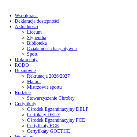
Współpraca
Deklaracja dostępności
Aktualności
Liceum
Stypendia
Biblioteka
Działalność charytatywna
Sport
Dokumenty
RODO
Uczniowie
Rekrutacja 2026/2027
Matura
Mistrzowie sportu
Rodzice
Stowarzyszenie Chrobry
Certyfikaty
Ośrodek Egzaminacyjny DELF
Certfikaty DELF
Ośrodek Egzaminacyjny FCE
Certyfikaty FCE
Certyfikaty GOETHE
Wymiany