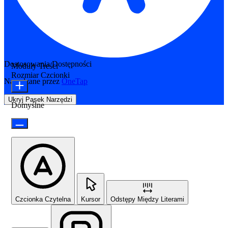
Dostosowania Dostępności
Moduły Treści
Rozmiar Czcionki
Napędzane przez
OneTap
Ukryj Pasek Narzędzi
Domyślne
Czcionka Czytelna
Kursor
Odstępy Między Literami