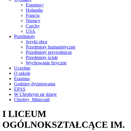
Erasmus+
Holandia
Francja
Niemcy
Czechy
USA
Przedmioty
Języki obce
Przedmioty humanistyczne
Przedmioty przyrodnicze
Przedmioty ścisłe
Wychowanie fizyczne
Uczelnie
O szkole
Erasmus
Godziny dyżurowania
EPAS
W Chrobrym się dzieje
Chrobry_Minecraft
I LICEUM
OGÓLNOKSZTAŁCĄCE IM.