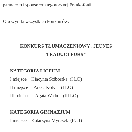
partnerom i sponsorom tegorocznej Frankofonii.
Oto wyniki wszystkich konkursów.
KONKURS TŁUMACZENIOWY „JEUNES
TRADUCTEURS”
KATEGORIA LICEUM
I miejsce – Hiacynta Sciborska
(I LO)
II miejsce –
Aneta Kotyja
(I LO)
III miejsce
– Agata Wicher
(III LO)
KATEGORIA GIMNAZJUM
I miejsce – Katarzyna Myrczek
(PG1)