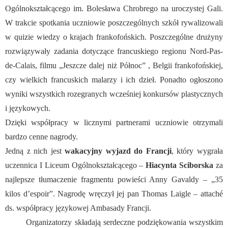
Ogólnokształcącego im. Bolesława Chrobrego na uroczystej Gali.
W trakcie spotkania uczniowie poszczególnych szkół rywalizowali
w quizie wiedzy o krajach frankofońskich. Poszczególne drużyny
rozwiązywały zadania dotyczące francuskiego regionu Nord-Pas-
de-Calais, filmu „Jeszcze dalej niż Północ” , Belgii frankofońskiej,
czy wielkich francuskich malarzy i ich dzieł. Ponadto ogłoszono
wyniki wszystkich rozegranych wcześniej konkursów plastycznych
i językowych.
Dzięki współpracy w licznymi partnerami uczniowie otrzymali
bardzo cenne nagrody.
Jedną z nich jest
wakacyjny wyjazd do Francji
, który wygrała
uczennica I Liceum Ogólnokształcącego –
Hiacynta Sciborska
za
najlepsze tłumaczenie fragmentu powieści Anny Gavaldy – „35
kilos d’espoir”. Nagrodę wręczył jej pan Thomas Laigle – attaché
ds. współpracy językowej Ambasady Francji.
Organizatorzy składają serdeczne podziękowania wszystkim