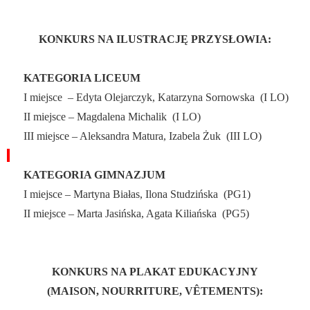
KONKURS NA ILUSTRACJĘ PRZYSŁOWIA:
KATEGORIA LICEUM
I miejsce
– Edyta Olejarczyk, Katarzyna Sornowska
(I LO)
II miejsce – Magdalena Michalik
(I LO)
III miejsce – Aleksandra Matura, Izabela Żuk
(III LO)
KATEGORIA GIMNAZJUM
I miejsce – Martyna Białas, Ilona Studzińska
(PG1)
II miejsce – Marta Jasińska, Agata Kiliańska
(PG5)
KONKURS NA PLAKAT EDUKACYJNY
(MAISON, NOURRITURE, VÊTEMENTS):