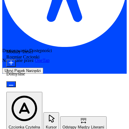
Dostosowania Dostępności
Moduły Treści
Rozmiar Czcionki
Napędzane przez
OneTap
Ukryj Pasek Narzędzi
Domyślne
Czcionka Czytelna
Kursor
Odstępy Między Literami