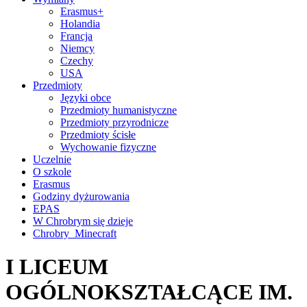
Erasmus+
Holandia
Francja
Niemcy
Czechy
USA
Przedmioty
Języki obce
Przedmioty humanistyczne
Przedmioty przyrodnicze
Przedmioty ścisłe
Wychowanie fizyczne
Uczelnie
O szkole
Erasmus
Godziny dyżurowania
EPAS
W Chrobrym się dzieje
Chrobry_Minecraft
I LICEUM
OGÓLNOKSZTAŁCĄCE IM.