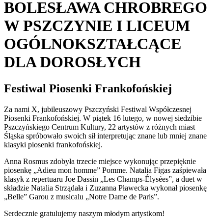
BOLESŁAWA CHROBREGO
W PSZCZYNIE I LICEUM
OGÓLNOKSZTAŁCĄCE
DLA DOROSŁYCH
Festiwal Piosenki Frankofońskiej
Za nami X, jubileuszowy Pszczyński Festiwal Współczesnej
Piosenki Frankofońskiej. W piątek 16 lutego, w nowej siedzibie
Pszczyńskiego Centrum Kultury, 22 artystów z różnych miast
Śląska spróbowało swoich sił interpretując znane lub mniej znane
klasyki piosenki frankofońskiej.
Anna Rosmus zdobyła trzecie miejsce wykonując przepięknie
piosenkę „Adieu mon homme” Pomme. Natalia Figas zaśpiewała
klasyk z repertuaru Joe Dassin „Les Champs-Élysées”, a duet w
składzie Natalia Strządała i Zuzanna Pławecka wykonał piosenkę
„Belle” Garou z musicalu „Notre Dame de Paris”.
Serdecznie gratulujemy naszym młodym artystkom!