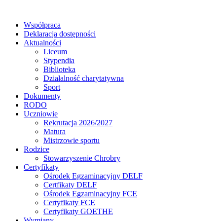
Współpraca
Deklaracja dostępności
Aktualności
Liceum
Stypendia
Biblioteka
Działalność charytatywna
Sport
Dokumenty
RODO
Uczniowie
Rekrutacja 2026/2027
Matura
Mistrzowie sportu
Rodzice
Stowarzyszenie Chrobry
Certyfikaty
Ośrodek Egzaminacyjny DELF
Certfikaty DELF
Ośrodek Egzaminacyjny FCE
Certyfikaty FCE
Certyfikaty GOETHE
Wymiany