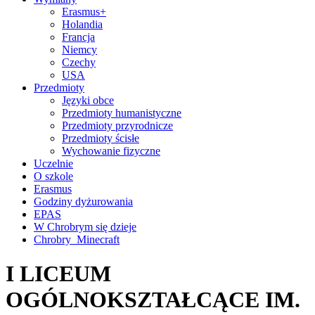
Erasmus+
Holandia
Francja
Niemcy
Czechy
USA
Przedmioty
Języki obce
Przedmioty humanistyczne
Przedmioty przyrodnicze
Przedmioty ścisłe
Wychowanie fizyczne
Uczelnie
O szkole
Erasmus
Godziny dyżurowania
EPAS
W Chrobrym się dzieje
Chrobry_Minecraft
I LICEUM
OGÓLNOKSZTAŁCĄCE IM.