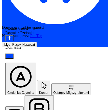
Dostosowania Dostępności
Moduły Treści
Rozmiar Czcionki
Napędzane przez
OneTap
Ukryj Pasek Narzędzi
Domyślne
Czcionka Czytelna
Kursor
Odstępy Między Literami