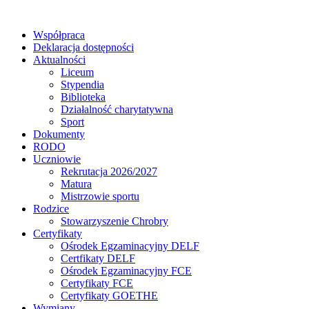
Współpraca
Deklaracja dostępności
Aktualności
Liceum
Stypendia
Biblioteka
Działalność charytatywna
Sport
Dokumenty
RODO
Uczniowie
Rekrutacja 2026/2027
Matura
Mistrzowie sportu
Rodzice
Stowarzyszenie Chrobry
Certyfikaty
Ośrodek Egzaminacyjny DELF
Certfikaty DELF
Ośrodek Egzaminacyjny FCE
Certyfikaty FCE
Certyfikaty GOETHE
Wymiany