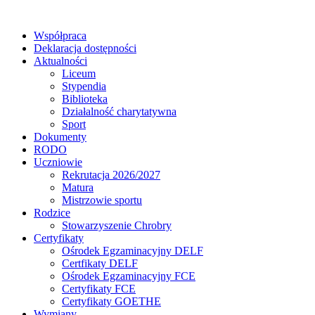
Współpraca
Deklaracja dostępności
Aktualności
Liceum
Stypendia
Biblioteka
Działalność charytatywna
Sport
Dokumenty
RODO
Uczniowie
Rekrutacja 2026/2027
Matura
Mistrzowie sportu
Rodzice
Stowarzyszenie Chrobry
Certyfikaty
Ośrodek Egzaminacyjny DELF
Certfikaty DELF
Ośrodek Egzaminacyjny FCE
Certyfikaty FCE
Certyfikaty GOETHE
Wymiany