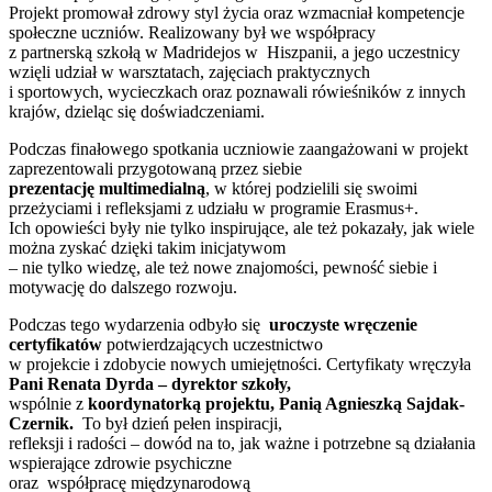
Projekt promował zdrowy styl życia oraz wzmacniał kompetencje
społeczne uczniów. Realizowany był we współpracy
z partnerską szkołą w Madridejos w Hiszpanii, a jego uczestnicy
wzięli udział w warsztatach, zajęciach praktycznych
i sportowych, wycieczkach oraz poznawali rówieśników z innych
krajów, dzieląc się doświadczeniami.
Podczas finałowego spotkania uczniowie zaangażowani w projekt
zaprezentowali przygotowaną przez siebie
prezentację multimedialną
, w której podzielili się swoimi
przeżyciami i refleksjami z udziału w programie Erasmus+.
Ich opowieści były nie tylko inspirujące, ale też pokazały, jak wiele
można zyskać dzięki takim inicjatywom
– nie tylko wiedzę, ale też nowe znajomości, pewność siebie i
motywację do dalszego rozwoju.
Podczas tego wydarzenia odbyło się
uroczyste wręczenie
certyfikatów
potwierdzających uczestnictwo
w projekcie i zdobycie nowych umiejętności. Certyfikaty wręczyła
Pani Renata Dyrda – dyrektor szkoły
,
wspólnie z
koordynatorką projektu, Panią Agnieszką Sajdak-
Czernik.
To był dzień pełen inspiracji,
refleksji i radości – dowód na to, jak ważne i potrzebne są działania
wspierające zdrowie psychiczne
oraz współpracę międzynarodową