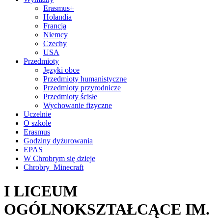
Erasmus+
Holandia
Francja
Niemcy
Czechy
USA
Przedmioty
Języki obce
Przedmioty humanistyczne
Przedmioty przyrodnicze
Przedmioty ścisłe
Wychowanie fizyczne
Uczelnie
O szkole
Erasmus
Godziny dyżurowania
EPAS
W Chrobrym się dzieje
Chrobry_Minecraft
I LICEUM
OGÓLNOKSZTAŁCĄCE IM.