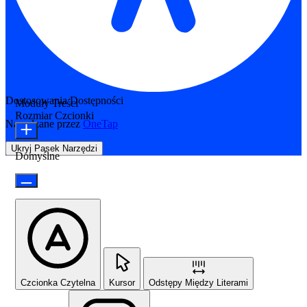
Dostosowania Dostępności
Moduły Treści
Rozmiar Czcionki
Napędzane przez
OneTap
Ukryj Pasek Narzędzi
Domyślne
Czcionka Czytelna
Kursor
Odstępy Między Literami