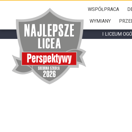
WSPÓŁPRACA
D
WYMIANY
PRZE
I LICEUM OG