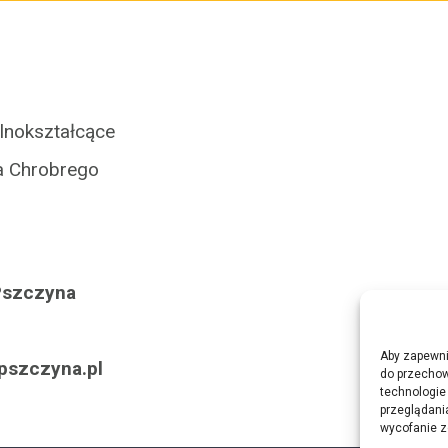
lnokształcące
a Chrobrego
 Pszczyna
Aby zapewnić
tairaterkes
do przechow
technologie
przeglądania
wycofanie z