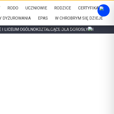
Y
RODO
UCZNIOWIE
RODZICE
CERTYFIKATY
Y DYŻUROWANIA
EPAS
W CHROBRYM SIĘ DZIEJE
CHROBRY_MINECRAFT
E I LICEUM OGÓLNOKSZTAŁCĄCE DLA DOROSŁYCH