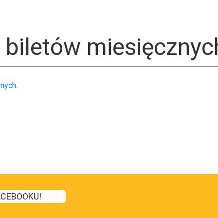
 biletów miesięcznyc
nych.
ACEBOOKU!