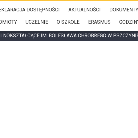
EKLARACJA DOSTĘPNOŚCI
AKTUALNOŚCI
DOKUMENT
DMIOTY
UCZELNIE
O SZKOLE
ERASMUS
GODZIN
ÓLNOKSZTAŁCĄCE IM. BOLESŁAWA CHROBREGO W PSZCZYNI