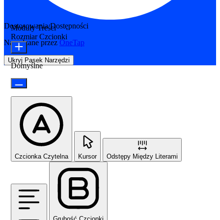
Dostosowania Dostępności
Moduły Treści
Rozmiar Czcionki
Napędzane przez
OneTap
Ukryj Pasek Narzędzi
Domyślne
Czcionka Czytelna
Kursor
Odstępy Między Literami
Grubość Czcionki