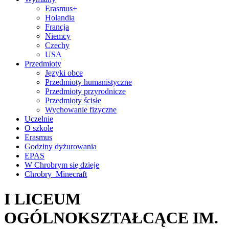
Erasmus+
Holandia
Francja
Niemcy
Czechy
USA
Przedmioty
Języki obce
Przedmioty humanistyczne
Przedmioty przyrodnicze
Przedmioty ścisłe
Wychowanie fizyczne
Uczelnie
O szkole
Erasmus
Godziny dyżurowania
EPAS
W Chrobrym się dzieje
Chrobry_Minecraft
I LICEUM
OGÓLNOKSZTAŁCĄCE IM.