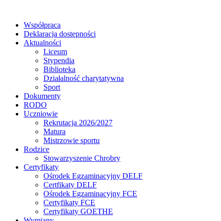
Współpraca
Deklaracja dostępności
Aktualności
Liceum
Stypendia
Biblioteka
Działalność charytatywna
Sport
Dokumenty
RODO
Uczniowie
Rekrutacja 2026/2027
Matura
Mistrzowie sportu
Rodzice
Stowarzyszenie Chrobry
Certyfikaty
Ośrodek Egzaminacyjny DELF
Certfikaty DELF
Ośrodek Egzaminacyjny FCE
Certyfikaty FCE
Certyfikaty GOETHE
Wymiany