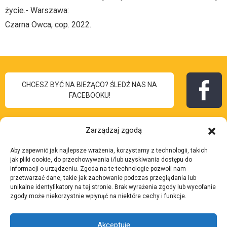
życie.- Warszawa:
Czarna Owca, cop. 2022.
CHCESZ BYĆ NA BIEŻĄCO? ŚLEDŹ NAS NA
FACEBOOKU!
Zarządzaj zgodą
Aby zapewnić jak najlepsze wrażenia, korzystamy z technologii, takich
I Liceum
jak pliki cookie, do przechowywania i/lub uzyskiwania dostępu do
Skontaktuj się z nami:
informacji o urządzeniu. Zgoda na te technologie pozwoli nam
Ogólnokształcące
przetwarzać dane, takie jak zachowanie podczas przeglądania lub
Adres:
ul. 3 Maja 7, 43-
unikalne identyfikatory na tej stronie. Brak wyrażenia zgody lub wycofanie
im. Bolesława Chrobrego
zgody może niekorzystnie wpłynąć na niektóre cechy i funkcje.
200 Pszczyna
w Pszczynie
Telefon:
32 210 37 27
Akceptuję