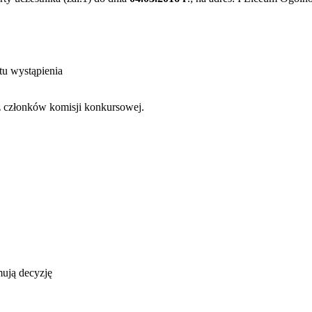
tu wystąpienia
ez członków komisji konkursowej.
mują decyzję