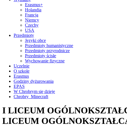
Erasmus+
Holandia
Francja
Niemcy
Czechy
USA
Przedmioty
Języki obce
Przedmioty humanistyczne
Przedmioty przyrodnicze
Przedmioty ścisłe
Wychowanie fizyczne
Uczelnie
O szkole
Erasmus
Godziny dyżurowania
EPAS
W Chrobrym się dzieje
Chrobry_Minecraft
I LICEUM OGÓLNOKSZTAŁC
LICEUM OGÓLNOKSZTAŁC