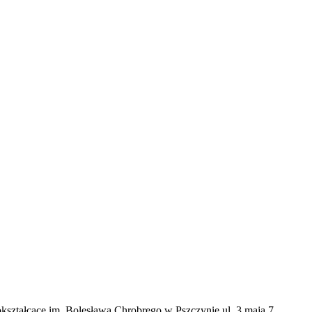
okształcące im. Bolesława Chrobrego w Pszczynie ul. 3 maja 7