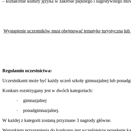
– kształcenie kultury języka w zakresie pięknego i sugestywnego mów
Wystąpienie uczestników musi obejmować tematykę turystyczną lub
Regulamin uczestnictwa:
Uczestnikami może być każdy uczeń szkoły gimnazjalnej lub ponadgi
Konkurs rozstrzygany jest w dwóch kategoriach:
·
gimnazjalnej
·
ponadgimnazjalnej.
W każdej z kategorii zostaną przyznane 3 nagrody główne.
Warunkiem przystąpienia do konkursu jest wcześniejsze przesłanie kar