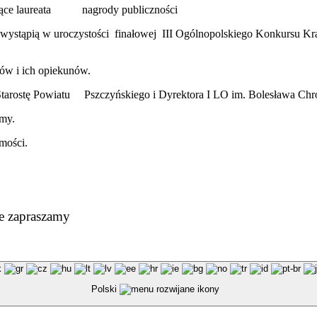
iające laureata nagrody publiczności
ej wystąpią w uroczystości finałowej III Ogólnopolskiego Konkursu 
ów i ich opiekunów.
z Starostę Powiatu Pszczyńskiego i Dyrektora I LO im. Bolesława Chr
omy.
mości.
e zapraszamy
Polski