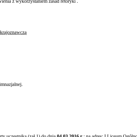
ienia z wykorzystaniem zasad retoryki .
 krajoznawczą
mnazjalnej.
ty uczestnika (zał.1) do dnia
04.03.2016 r
.; na adres: I Liceum Ogóln