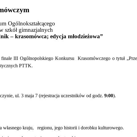
somówczym
eum Ogólnokształcącego
w szkół gimnazjalnych
nik – krasomówca; edycja młodzieżowa”
ą w finale III Ogólnopolskiego Konkursu Krasomówczego o tytuł „
stycznych PTTK.
ynie, ul. 3 maja 7 (rejestracja uczestników od godz.
9:00
).
własnego kraju, regionu, jego historii i dorobku kulturowego.