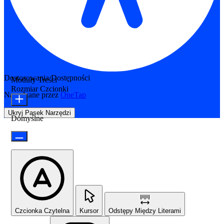
Dostosowania Dostępności
Moduły Treści
Rozmiar Czcionki
Napędzane przez
OneTap
Ukryj Pasek Narzędzi
Domyślne
Czcionka Czytelna
Kursor
Odstępy Między Literami