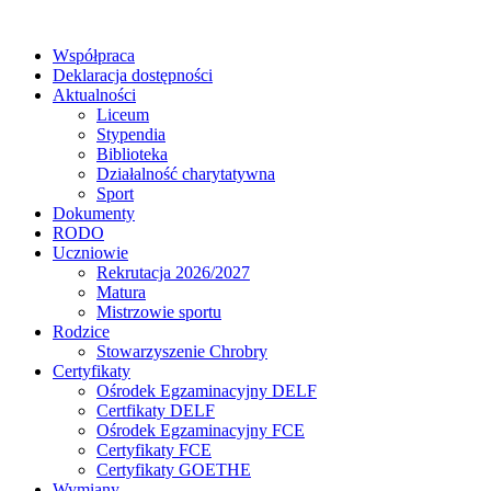
Współpraca
Deklaracja dostępności
Aktualności
Liceum
Stypendia
Biblioteka
Działalność charytatywna
Sport
Dokumenty
RODO
Uczniowie
Rekrutacja 2026/2027
Matura
Mistrzowie sportu
Rodzice
Stowarzyszenie Chrobry
Certyfikaty
Ośrodek Egzaminacyjny DELF
Certfikaty DELF
Ośrodek Egzaminacyjny FCE
Certyfikaty FCE
Certyfikaty GOETHE
Wymiany