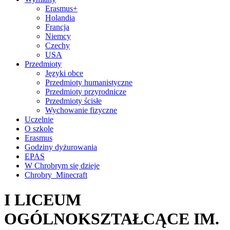
Erasmus+
Holandia
Francja
Niemcy
Czechy
USA
Przedmioty
Języki obce
Przedmioty humanistyczne
Przedmioty przyrodnicze
Przedmioty ścisłe
Wychowanie fizyczne
Uczelnie
O szkole
Erasmus
Godziny dyżurowania
EPAS
W Chrobrym się dzieje
Chrobry_Minecraft
I LICEUM
OGÓLNOKSZTAŁCĄCE IM.