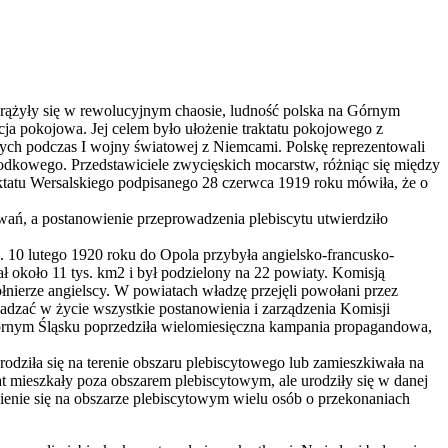
rążyły się w rewolucyjnym chaosie, ludność polska na Górnym
cja pokojowa. Jej celem było ułożenie traktatu pokojowego z
ących podczas I wojny światowej z Niemcami. Polskę reprezentowali
dkowego. Przedstawiciele zwycięskich mocarstw, różniąc się między
raktatu Wersalskiego podpisanego 28 czerwca 1919 roku mówiła, że o
wań, a postanowienie przeprowadzenia plebiscytu utwierdziło
. 10 lutego 1920 roku do Opola przybyła angielsko-francusko-
około 11 tys. km2 i był podzielony na 22 powiaty. Komisją
ołnierze angielscy. W powiatach władzę przejęli powołani przez
wadzać w życie wszystkie postanowienia i zarządzenia Komisji
 Górnym Śląsku poprzedziła wielomiesięczna kampania propagandowa,
odziła się na terenie obszaru plebiscytowego lub zamieszkiwała na
at mieszkały poza obszarem plebiscytowym, ale urodziły się w danej
ienie się na obszarze plebiscytowym wielu osób o przekonaniach