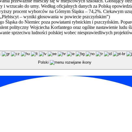
owania przeważnie mieściły się w miejscowych szkołach. Głosujący otr
rty i wrzucało do urny. Według oficjalnych danych za Polską opowiedzi
jwyższy procent wyborców na Górnym Śląsku – 74,2%. Ciekawym uzupe
 „Plebiscyt – wyniki głosowania w powiecie pszczyńskim”)
ego Śląska do Niemiec poza powiatami rybnickim i pszczyńskim. Popa
 Talent polityczny Wojciecha Korfantego oraz ogólne nastawienie lud
towanie sprzeciwu ludności polskiej wobec niesprawiedliwych projektó
Polski