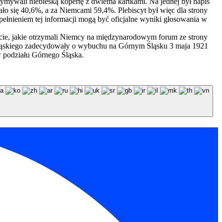
zymywali niebieską kopertę z dwiema kartkami. Na jednej był napis
ało się 40,6%, a za Niemcami 59,4%. Plebiscyt był więc dla strony
łnieniem tej informacji mogą być oficjalne wyniki głosowania w
rcie, jakie otrzymali Niemcy na międzynarodowym forum ze strony
u śląskiego zadecydowały o wybuchu na Górnym Śląsku 3 maja 1921
w podziału Górnego Śląska.