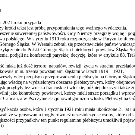
u
cu 2021 roku przypada
y krótki tekst jest próbą przypomnienia tego ważnego wydarzenia.
eszenie suwerennej państwowości. Gdy Niemcy przegrały wojnę i pog
twa polskiego. W styczniu 1919 roku rozpoczęła się w Paryżu konferen
 Górnego Śląska. W Wersalu zebrali się przedstawiciele państw walcz
łączenie do Polski Górnego Śląska i niektórych powiatów Śląska Śro
nia, podjęli na konferencji paryskiej decyzję, która w artykule 88. T
 miała już dość terroru, napadów, rewizji, życia w strachu, prześlado
kowała m.in. trzema powstaniami śląskimi w latach 1919 – 1921.
e weszły więc przepisy o przeprowadzeniu plebiscytu na Górnym Śląsku
ując władzę na wydzielonym obszarze plebiscytowym, który obejmował 
k przybyły też wojska francuskie i włoskie, później dołączyli także ż
ilni jako kontrolerzy powiatowi, którzy mieli strzec porządku i wpro
r Caricati, a w Pszczynie stacjonował garnizon włoski. Plebiscyt na
 każda osoba, która 1 stycznia 1921 roku miała ukończone 21 lat i ur
wał, że w głosowaniu mogły również uczestniczyć te osoby, które od l
ększości przypadków ten punkt regulaminu plebiscytu umożliwił pojaw
i)