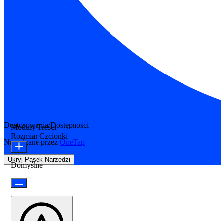
Dostosowania Dostępności
Moduły Treści
Rozmiar Czcionki
Napędzane przez
OneTap
Ukryj Pasek Narzędzi
Domyślne