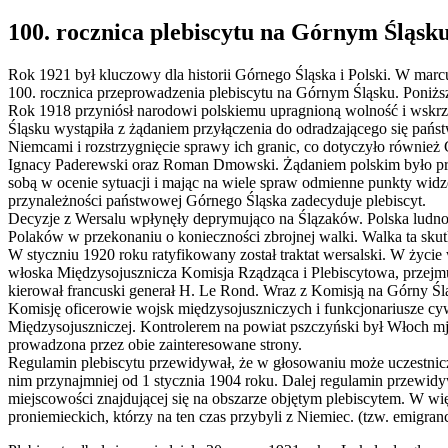
100. rocznica plebiscytu na Górnym Śląsk
Rok 1921 był kluczowy dla historii Górnego Śląska i Polski. W mar
100. rocznica przeprowadzenia plebiscytu na Górnym Śląsku. Poniższ
Rok 1918 przyniósł narodowi polskiemu upragnioną wolność i wskrz
Śląsku wystąpiła z żądaniem przyłączenia do odradzającego się pańs
Niemcami i rozstrzygnięcie sprawy ich granic, co dotyczyło również
Ignacy Paderewski oraz Roman Dmowski. Żądaniem polskim było przy
sobą w ocenie sytuacji i mając na wiele spraw odmienne punkty widze
przynależności państwowej Górnego Śląska zadecyduje plebiscyt.
Decyzje z Wersalu wpłynęły deprymująco na Ślązaków. Polska ludność
Polaków w przekonaniu o konieczności zbrojnej walki. Walka ta skut
W styczniu 1920 roku ratyfikowany został traktat wersalski. W życi
włoska Międzysojusznicza Komisja Rządząca i Plebiscytowa, przejm
kierował francuski generał H. Le Rond. Wraz z Komisją na Górny Śląs
Komisję oficerowie wojsk międzysojuszniczych i funkcjonariusze cyw
Międzysojuszniczej. Kontrolerem na powiat pszczyński był Włoch mj
prowadzona przez obie zainteresowane strony.
Regulamin plebiscytu przewidywał, że w głosowaniu może uczestniczyć
nim przynajmniej od 1 stycznia 1904 roku. Dalej regulamin przewidy
miejscowości znajdującej się na obszarze objętym plebiscytem. W wi
proniemieckich, którzy na ten czas przybyli z Niemiec. (tzw. emigranc