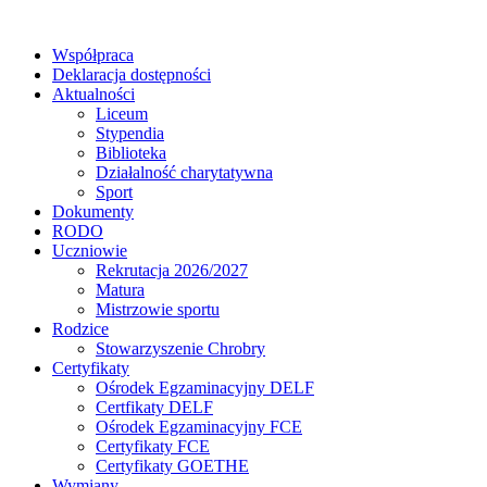
Współpraca
Deklaracja dostępności
Aktualności
Liceum
Stypendia
Biblioteka
Działalność charytatywna
Sport
Dokumenty
RODO
Uczniowie
Rekrutacja 2026/2027
Matura
Mistrzowie sportu
Rodzice
Stowarzyszenie Chrobry
Certyfikaty
Ośrodek Egzaminacyjny DELF
Certfikaty DELF
Ośrodek Egzaminacyjny FCE
Certyfikaty FCE
Certyfikaty GOETHE
Wymiany