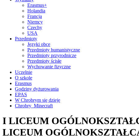
Erasmus+
Holandia
Francja
Niemcy
Czechy
USA
Przedmioty
Języki obce
Przedmioty humanistyczne
Przedmioty przyrodnicze
Przedmioty ścisłe
Wychowanie fizyczne
Uczelnie
O szkole
Erasmus
Godziny dyżurowania
EPAS
W Chrobrym się dzieje
Chrobry_Minecraft
I LICEUM OGÓLNOKSZTAŁC
LICEUM OGÓLNOKSZTAŁC