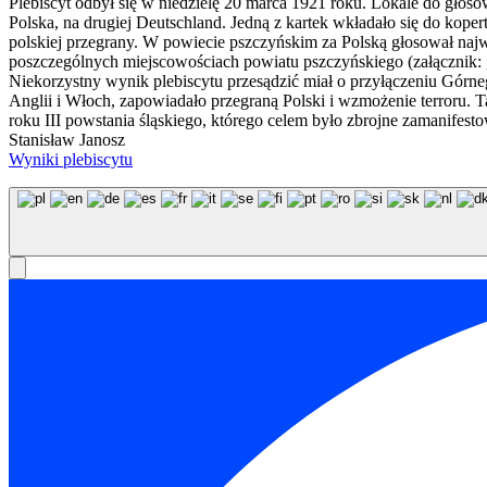
Plebiscyt odbył się w niedzielę 20 marca 1921 roku. Lokale do głos
Polska, na drugiej Deutschland. Jedną z kartek wkładało się do kope
polskiej przegrany. W powiecie pszczyńskim za Polską głosował na
poszczególnych miejscowościach powiatu pszczyńskiego (załącznik:
Niekorzystny wynik plebiscytu przesądzić miał o przyłączeniu Górn
Anglii i Włoch, zapowiadało przegraną Polski i wzmożenie terroru.
roku III powstania śląskiego, którego celem było zbrojne zamanifes
Stanisław Janosz
Wyniki plebiscytu