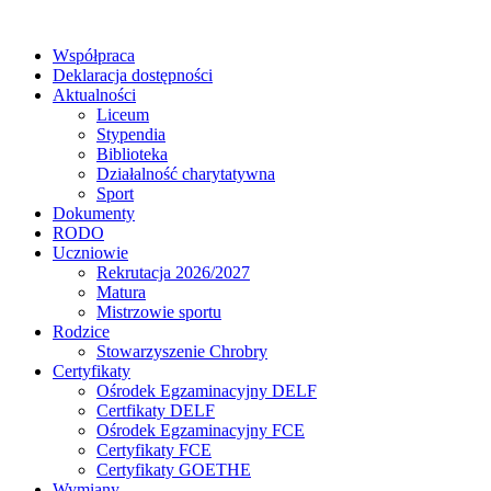
Współpraca
Deklaracja dostępności
Aktualności
Liceum
Stypendia
Biblioteka
Działalność charytatywna
Sport
Dokumenty
RODO
Uczniowie
Rekrutacja 2026/2027
Matura
Mistrzowie sportu
Rodzice
Stowarzyszenie Chrobry
Certyfikaty
Ośrodek Egzaminacyjny DELF
Certfikaty DELF
Ośrodek Egzaminacyjny FCE
Certyfikaty FCE
Certyfikaty GOETHE
Wymiany