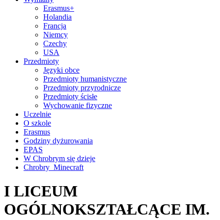
Erasmus+
Holandia
Francja
Niemcy
Czechy
USA
Przedmioty
Języki obce
Przedmioty humanistyczne
Przedmioty przyrodnicze
Przedmioty ścisłe
Wychowanie fizyczne
Uczelnie
O szkole
Erasmus
Godziny dyżurowania
EPAS
W Chrobrym się dzieje
Chrobry_Minecraft
I LICEUM
OGÓLNOKSZTAŁCĄCE IM.