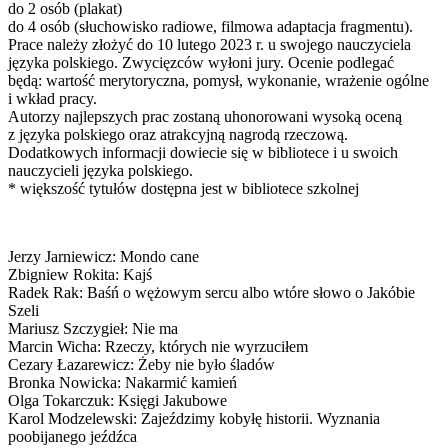
do 2 osób (plakat)
do 4 osób (słuchowisko radiowe, filmowa adaptacja fragmentu).
Prace należy złożyć do 10 lutego 2023 r. u swojego nauczyciela
języka polskiego. Zwycięzców wyłoni jury. Ocenie podlegać
będą: wartość merytoryczna, pomysł, wykonanie, wrażenie ogólne
i wkład pracy.
Autorzy najlepszych prac zostaną uhonorowani wysoką oceną
z języka polskiego oraz atrakcyjną nagrodą rzeczową.
Dodatkowych informacji dowiecie się w bibliotece i u swoich
nauczycieli języka polskiego.
* większość tytułów dostępna jest w bibliotece szkolnej
Jerzy Jarniewicz: Mondo cane
Zbigniew Rokita: Kajś
Radek Rak: Baśń o wężowym sercu albo wtóre słowo o Jakóbie
Szeli
Mariusz Szczygieł: Nie ma
Marcin Wicha: Rzeczy, których nie wyrzuciłem
Cezary Łazarewicz: Żeby nie było śladów
Bronka Nowicka: Nakarmić kamień
Olga Tokarczuk: Księgi Jakubowe
Karol Modzelewski: Zajeździmy kobyłę historii. Wyznania
poobijanego jeźdźca