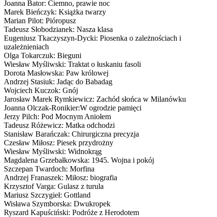
Joanna Bator: Ciemno, prawie noc
Marek Bieńczyk: Książka twarzy
Marian Pilot: Pióropusz
Tadeusz Słobodzianek: Nasza klasa
Eugeniusz Tkaczyszyn-Dycki: Piosenka o zależnościach i
uzależnieniach
Olga Tokarczuk: Bieguni
Wiesław Myśliwski: Traktat o łuskaniu fasoli
Dorota Masłowska: Paw królowej
Andrzej Stasiuk: Jadąc do Babadag
Wojciech Kuczok: Gnój
Jarosław Marek Rymkiewicz: Zachód słońca w Milanówku
Joanna Olczak-Ronikier:W ogrodzie pamięci
Jerzy Pilch: Pod Mocnym Aniołem
Tadeusz Różewicz: Matka odchodzi
Stanisław Barańczak: Chirurgiczna precyzja
Czesław Miłosz: Piesek przydrożny
Wiesław Myśliwski: Widnokrąg
Magdalena Grzebałkowska: 1945. Wojna i pokój
Szczepan Twardoch: Morfina
Andrzej Franaszek: Miłosz: biografia
Krzysztof Varga: Gulasz z turula
Mariusz Szczygieł: Gottland
Wisława Szymborska: Dwukropek
Ryszard Kapuściński: Podróże z Herodotem