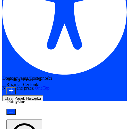
Dostosowania Dostępności
Moduły Treści
Rozmiar Czcionki
Napędzane przez
OneTap
Ukryj Pasek Narzędzi
Domyślne